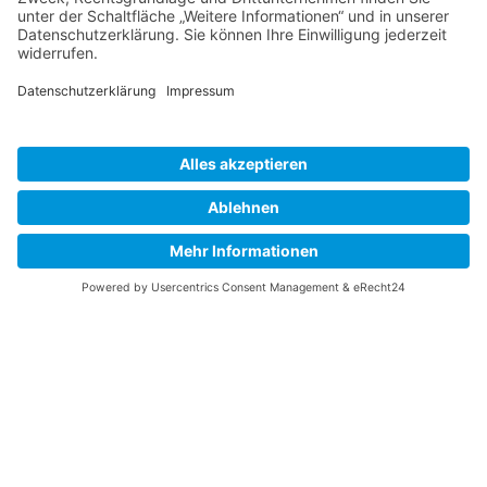

Initiativbewerbung
Nichts passendes dabei?
Wir freuen uns trotzdem
auf Dich!
Wenn du glaubst, gut in unser Team zu
passen, aber aktuell keine passende Stelle
ausgeschrieben ist: Bewirb dich gerne
initiativ.
Wir freuen uns auf spannende Menschen
mit Interesse an Augenoptik, Verkauf
oder Werkstatt.